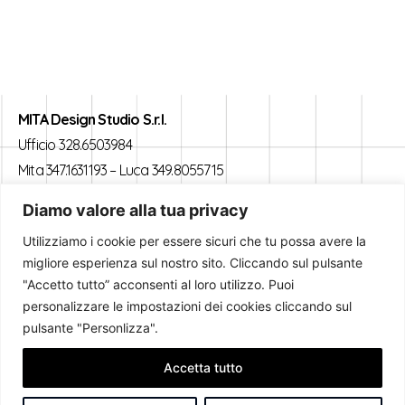
MITA Design Studio S.r.l.
Ufficio 328.6503984
Mita 347.1631193 – Luca 349.8055715
Email: mitapasserini@gmail.com
Diamo valore alla tua privacy
Via Bondenese, 15 – 44042 Pilastrello (Cento) – (FE)
Utilizziamo i cookie per essere sicuri che tu possa avere la
P.IVA: 01666840382 – CCIAA/REA: FE 187126
migliore esperienza sul nostro sito. Cliccando sul pulsante
"Accetto tutto” acconsenti al loro utilizzo. Puoi
Home
personalizzare le impostazioni dei cookies cliccando sul
pulsante "Personlizza".
Progetti
Chi siamo
Accetta tutto
Servizi